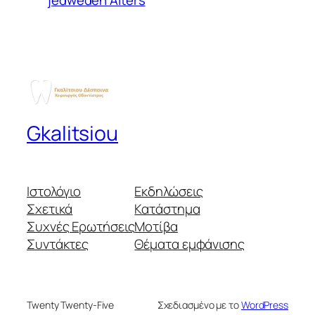
jedweden Alters
Gkalitsiou
Ιστολόγιο
Εκδηλώσεις
Σχετικά
Κατάστημα
Συχνές Ερωτήσεις
Μοτίβα
Συντάκτες
Θέματα εμφάνισης
Twenty Twenty-Five
Σχεδιασμένο με το
WordPress