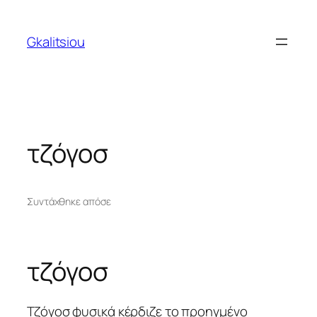
Μετάβαση
στο
Gkalitsiou
περιεχόμενο
τζόγοσ
Συντάχθηκε από
σε
τζόγοσ
Τζόγοσ φυσικά κέρδιζε το προηγμένο