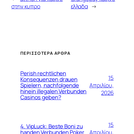
στην κυπρο
ελλαδα
→
ΠΕΡΙΣΣΌΤΕΡΑ ΆΡΘΡΑ
Perish rechtlichen
15
Konsequenzen drauen
Απριλίου,
Spielern, nachfolgende
hinein illegalen Verbunden
2026
Casinos geben?
15
4. VipLuck: Beste Boni zu
Απριλίου,
handen Verbunden Poker