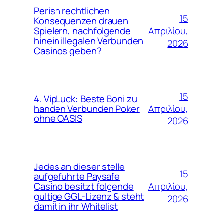
Perish rechtlichen
15
Konsequenzen drauen
Απριλίου,
Spielern, nachfolgende
hinein illegalen Verbunden
2026
Casinos geben?
15
4. VipLuck: Beste Boni zu
Απριλίου,
handen Verbunden Poker
ohne OASIS
2026
Jedes an dieser stelle
15
aufgefuhrte Paysafe
Απριλίου,
Casino besitzt folgende
gultige GGL-Lizenz & steht
2026
damit in ihr Whitelist