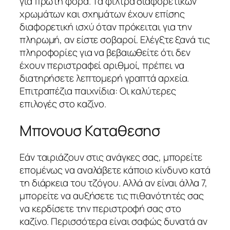
για πρώτη φορά. Τα φίλτρα διαφορετικών
χρωμάτων και σχημάτων έχουν επίσης
διαφορετική ισχύ όταν πρόκειται για την
πληρωμή, αν είστε σοβαροί. Ελέγξτε ξανά τις
πληροφορίες για να βεβαιωθείτε ότι δεν
έχουν περιστραφεί αριθμοί, πρέπει να
διατηρήσετε λεπτομερή γραπτά αρχεία.
Επιτραπέζια παιχνίδια: Οι καλύτερες
επιλογές στο καζίνο.
Μπονουσ Καταθεσησ
Εάν ταιριάζουν στις ανάγκες σας, μπορείτε
επομένως να αναλάβετε κάποιο κίνδυνο κατά
τη διάρκεια του τζόγου. Αλλά αν είναι άλλα 7,
μπορείτε να αυξήσετε τις πιθανότητές σας
να κερδίσετε την περιστροφή σας στο
καζίνο. Περισσότερα είναι σαφώς δυνατά αν