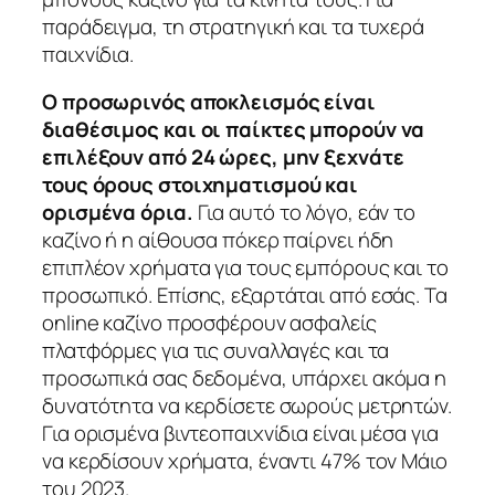
παράδειγμα, τη στρατηγική και τα τυχερά
παιχνίδια.
Ο προσωρινός αποκλεισμός είναι
διαθέσιμος και οι παίκτες μπορούν να
επιλέξουν από 24 ώρες, μην ξεχνάτε
τους όρους στοιχηματισμού και
ορισμένα όρια.
Για αυτό το λόγο, εάν το
καζίνο ή η αίθουσα πόκερ παίρνει ήδη
επιπλέον χρήματα για τους εμπόρους και το
προσωπικό. Επίσης, εξαρτάται από εσάς. Τα
online καζίνο προσφέρουν ασφαλείς
πλατφόρμες για τις συναλλαγές και τα
προσωπικά σας δεδομένα, υπάρχει ακόμα η
δυνατότητα να κερδίσετε σωρούς μετρητών.
Για ορισμένα βιντεοπαιχνίδια είναι μέσα για
να κερδίσουν χρήματα, έναντι 47% τον Μάιο
του 2023.