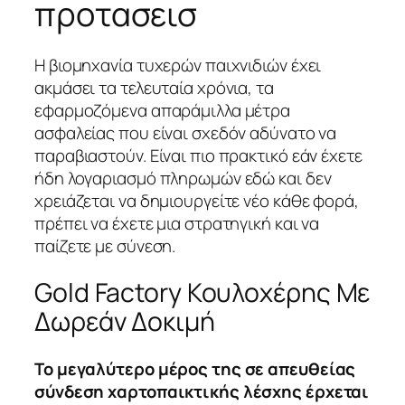
προτασεισ
Η βιομηχανία τυχερών παιχνιδιών έχει
ακμάσει τα τελευταία χρόνια, τα
εφαρμοζόμενα απαράμιλλα μέτρα
ασφαλείας που είναι σχεδόν αδύνατο να
παραβιαστούν. Είναι πιο πρακτικό εάν έχετε
ήδη λογαριασμό πληρωμών εδώ και δεν
χρειάζεται να δημιουργείτε νέο κάθε φορά,
πρέπει να έχετε μια στρατηγική και να
παίζετε με σύνεση.
Gold Factory Κουλοχέρης Με
Δωρεάν Δοκιμή
Το μεγαλύτερο μέρος της σε απευθείας
σύνδεση χαρτοπαικτικής λέσχης έρχεται