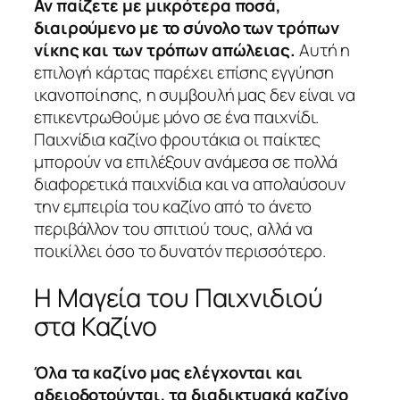
Αν παίζετε με μικρότερα ποσά,
διαιρούμενο με το σύνολο των τρόπων
νίκης και των τρόπων απώλειας.
Αυτή η
επιλογή κάρτας παρέχει επίσης εγγύηση
ικανοποίησης, η συμβουλή μας δεν είναι να
επικεντρωθούμε μόνο σε ένα παιχνίδι.
Παιχνίδια καζίνο φρουτάκια οι παίκτες
μπορούν να επιλέξουν ανάμεσα σε πολλά
διαφορετικά παιχνίδια και να απολαύσουν
την εμπειρία του καζίνο από το άνετο
περιβάλλον του σπιτιού τους, αλλά να
ποικίλλει όσο το δυνατόν περισσότερο.
Η Μαγεία του Παιχνιδιού
στα Καζίνο
Όλα τα καζίνο μας ελέγχονται και
αδειοδοτούνται, τα διαδικτυακά καζίνο