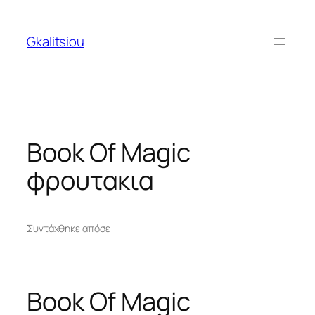
Μετάβαση
στο
Gkalitsiou
περιεχόμενο
Book Of Magic
φρουτακια
Συντάχθηκε από
σε
Book Of Magic