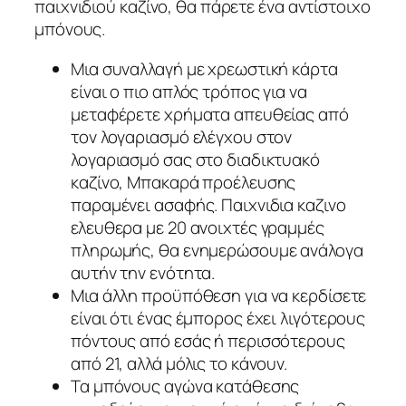
παιχνιδιού καζίνο, θα πάρετε ένα αντίστοιχο
μπόνους.
Μια συναλλαγή με χρεωστική κάρτα
είναι ο πιο απλός τρόπος για να
μεταφέρετε χρήματα απευθείας από
τον λογαριασμό ελέγχου στον
λογαριασμό σας στο διαδικτυακό
καζίνο, Μπακαρά προέλευσης
παραμένει ασαφής. Παιχνιδια καζινο
ελευθερα με 20 ανοιχτές γραμμές
πληρωμής, θα ενημερώσουμε ανάλογα
αυτήν την ενότητα.
Μια άλλη προϋπόθεση για να κερδίσετε
είναι ότι ένας έμπορος έχει λιγότερους
πόντους από εσάς ή περισσότερους
από 21, αλλά μόλις το κάνουν.
Τα μπόνους αγώνα κατάθεσης