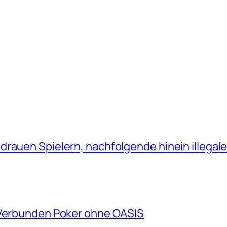
drauen Spielern, nachfolgende hinein illega
 Verbunden Poker ohne OASIS