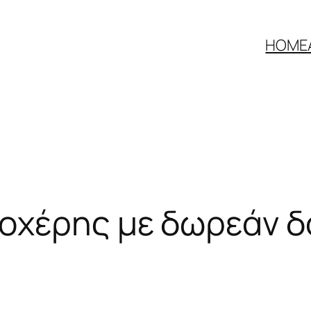
HOME
λοχέρης με δωρεάν δ