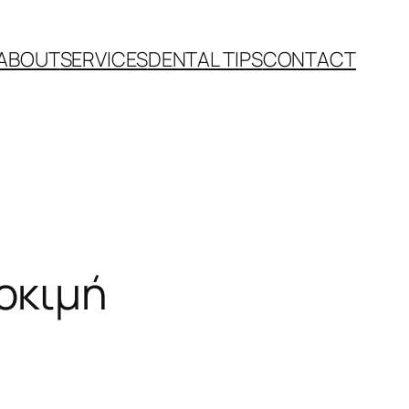
ABOUT
SERVICES
DENTAL TIPS
CONTACT
οκιμή