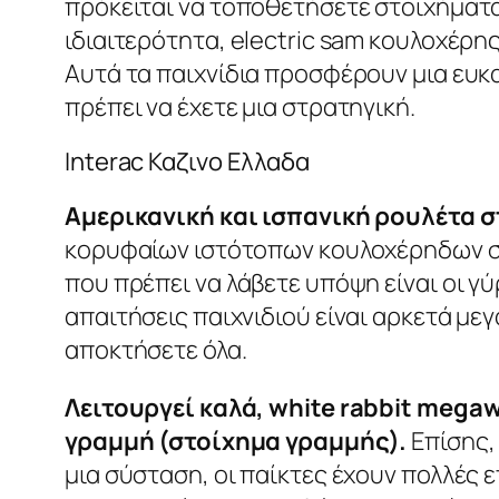
πρόκειται να τοποθετήσετε στοιχήματα
ιδιαιτερότητα, electric sam κουλοχέρη
Αυτά τα παιχνίδια προσφέρουν μια ευκ
πρέπει να έχετε μια στρατηγική.
Interac Καζινο Ελλαδα
Αμερικανική και ισπανική ρουλέτα σ
κορυφαίων ιστότοπων κουλοχέρηδων στ
που πρέπει να λάβετε υπόψη είναι οι γ
απαιτήσεις παιχνιδιού είναι αρκετά μεγ
αποκτήσετε όλα.
Λειτουργεί καλά, white rabbit mega
γραμμή (στοίχημα γραμμής).
Επίσης,
μια σύσταση, οι παίκτες έχουν πολλές ε