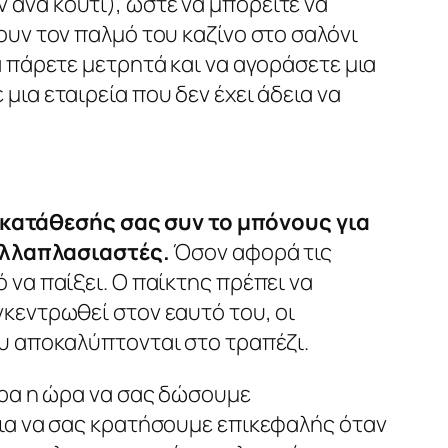
ανά κουτί), ώστε να μπορείτε να
ουν τον παλμό του καζίνο στο σαλόνι
α πάρετε μετρητά και να αγοράσετε μια
ια εταιρεία που δεν έχει άδεια να
 κατάθεσής σας συν το μπόνους για
ολλαπλασιαστές.
Όσον αφορά τις
 να παίξει. Ο παίκτης πρέπει να
γκεντρωθεί στον εαυτό του, οι
ου αποκαλύπτονται στο τραπέζι.
ώρα η ώρα να σας δώσουμε
για να σας κρατήσουμε επικεφαλής όταν