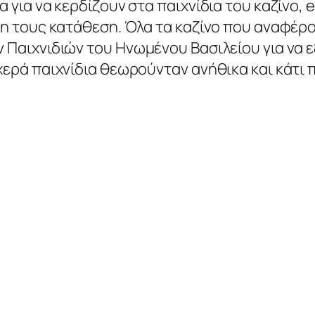
 για να κερδίζουν στα παιχνίδια του καζίνο, 
η τους κατάθεση. Όλα τα καζίνο που αναφέρον
 Παιχνιδιών του Ηνωμένου Βασιλείου για να
ερά παιχνίδια θεωρούνταν ανήθικα και κάτι 