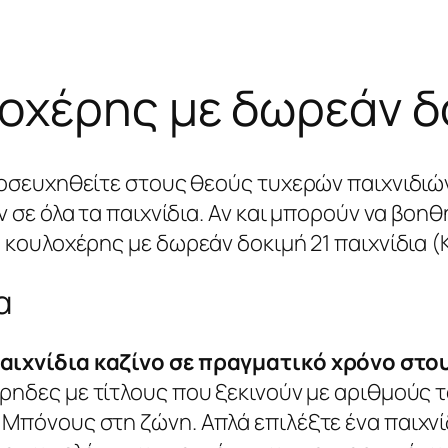
λοχέρης με δωρεάν δ
ροσευχηθείτε στους θεούς τυχερών παιχνιδιώ
ν σε όλα τα παιχνίδια. Αν και μπορούν να βοη
 κουλοχέρης με δωρεάν δοκιμή 21 παιχνίδια (
α
αιχνίδια καζίνο σε πραγματικό χρόνο στο
ρηδες με τίτλους που ξεκινούν με αριθμούς 
πόνους στη ζώνη. Απλά επιλέξτε ένα παιχνίδ