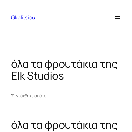
Μετάβαση
στο
Gkalitsiou
περιεχόμενο
όλα τα φρουτάκια της
Elk Studios
Συντάχθηκε από
σε
όλα τα φρουτάκια της