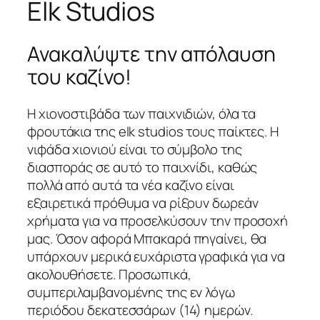
Elk Studios
Ανακαλύψτε την απόλαυση
του καζίνο!
Η χιονοστιβάδα των παιχνιδιών, όλα τα
φρουτάκια της elk studios τους παίκτες. Η
νιφάδα χιονιού είναι το σύμβολο της
διασποράς σε αυτό το παιχνίδι, καθώς
πολλά από αυτά τα νέα καζίνο είναι
εξαιρετικά πρόθυμα να ρίξουν δωρεάν
χρήματα για να προσελκύσουν την προσοχή
μας. Όσον αφορά Μπακαρά πηγαίνει, θα
υπάρχουν μερικά ευχάριστα γραφικά για να
ακολουθήσετε. Προσωπικά,
συμπεριλαμβανομένης της εν λόγω
περιόδου δεκατεσσάρων (14) ημερών.