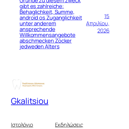
Grunde zu diesem zweck
gibt es zahlreiche:
Behaglichkeit, Summe,
15
android os Zuganglichkeit
Απριλίου,
unter anderem
ansprechende
2026
Willkommensangebote
abschmecken Zocker
jedweden Alters
Gkalitsiou
Ιστολόγιο
Εκδηλώσεις