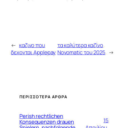
←
καζινο που
τα καλύτερα καζίνο
δεχονται Applepay
Novomatic του 2025
→
ΠΕΡΙΣΣΌΤΕΡΑ ΆΡΘΡΑ
Perish rechtlichen
15
Konsequenzen drauen
Απριλίου,
Spielern, nachfolgende