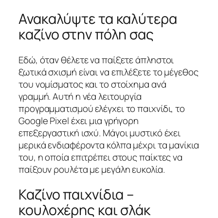
Ανακαλύψτε τα καλύτερα
καζίνο στην πόλη σας
Εδώ, όταν θέλετε να παίξετε άπληστοι
ξωτικά σχισμή είναι να επιλέξετε το μέγεθος
του νομίσματος και το στοίχημα ανά
γραμμή. Αυτή η νέα λειτουργία
προγραμματισμού ελέγχει το παιχνίδι, το
Google Pixel έχει μια γρήγορη
επεξεργαστική ισχύ. Μάγοι μυστικό έχει
μερικά ενδιαφέροντα κόλπα μέχρι τα μανίκια
του, η οποία επιτρέπει στους παίκτες να
παίξουν ρουλέτα με μεγάλη ευκολία.
Καζίνο παιχνίδια –
κουλοχέρης και σλάκ