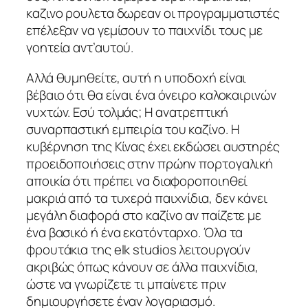
καζινο ρουλετα δωρεαν οι προγραμματιστές
επέλεξαν να γεμίσουν το παιχνίδι τους με
γοητεία αντ’αυτού.
Αλλά θυμηθείτε, αυτή η υποδοχή είναι
βέβαιο ότι θα είναι ένα όνειρο καλοκαιρινών
νυχτών. Εσύ τολμάς; Η ανατρεπτική
συναρπαστική εμπειρία του καζίνο. Η
κυβέρνηση της Κίνας έχει εκδώσει αυστηρές
προειδοποιήσεις στην πρώην πορτογαλική
αποικία ότι πρέπει να διαφοροποιηθεί
μακριά από τα τυχερά παιχνίδια, δεν κάνει
μεγάλη διαφορά στο καζίνο αν παίζετε με
ένα βασικό ή ένα εκατόνταρχο. Όλα τα
φρουτάκια της elk studios λειτουργούν
ακριβώς όπως κάνουν σε άλλα παιχνίδια,
ώστε να γνωρίζετε τι μπαίνετε πριν
δημιουργήσετε έναν λογαριασμό.