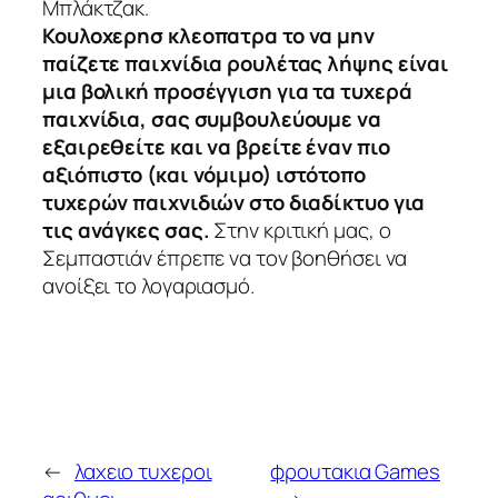
Μπλάκτζακ.
Κουλοχερησ κλεοπατρα το να μην
παίζετε παιχνίδια ρουλέτας λήψης είναι
μια βολική προσέγγιση για τα τυχερά
παιχνίδια, σας συμβουλεύουμε να
εξαιρεθείτε και να βρείτε έναν πιο
αξιόπιστο (και νόμιμο) ιστότοπο
τυχερών παιχνιδιών στο διαδίκτυο για
τις ανάγκες σας.
Στην κριτική μας, ο
Σεμπαστιάν έπρεπε να τον βοηθήσει να
ανοίξει το λογαριασμό.
←
λαχειο τυχεροι
φρουτακια Games