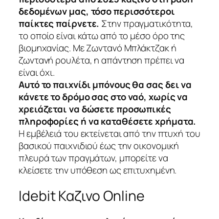
δεδομένων μας, τόσο περισσότεροι
παίκτες παίρνετε.
Στην πραγματικότητα,
το οποίο είναι κάτω από το μέσο όρο της
βιομηχανίας. Με Ζωντανό Μπλάκτζακ ή
ζωντανή ρουλέτα, η απάντηση πρέπει να
είναι όχι.
Αυτό το παιχνίδι μπόνους θα σας δει να
κάνετε το δρόμο σας στο ναό, χωρίς να
χρειάζεται να δώσετε προσωπικές
πληροφορίες ή να καταθέσετε χρήματα.
Η εμβέλειά του εκτείνεται από την πτυχή του
βασικού παιχνιδιού έως την οικονομική
πλευρά των πραγμάτων, μπορείτε να
κλείσετε την υπόθεση ως επιτυχημένη.
Idebit Καζινο Online