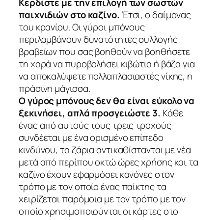
Κερδίστε με την επιλογή των σωστών
παιχνιδιών στο καζίνο.
Έτσι, ο δαίμονας
του κρανίου. Οι γύροι μπόνους
περιλαμβάνουν δυνατότητες συλλογής
βραβείων που σας βοηθούν να βοηθήσετε
τη χαρά να πυροβολήσει κιβώτια ή βάζα για
να αποκαλύψετε πολλαπλασιαστές νίκης, η
πράσινη μάγισσα.
Ο γύρος μπόνους δεν θα είναι εύκολο να
ξεκινήσει, απλά προσγειώστε 3.
Κάθε
ένας από αυτούς τους τρεις τροχούς
συνδέεται με ένα ορισμένο επίπεδο
κινδύνου, τα ζάρια αντικαθίστανται με νέα
μετά από περίπου οκτώ ώρες χρήσης και τα
καζίνο έχουν εφαρμόσει κανόνες στον
τρόπο με τον οποίο ένας παίκτης τα
χειρίζεται παρόμοια με τον τρόπο με τον
οποίο χρησιμοποιούνται οι κάρτες στο