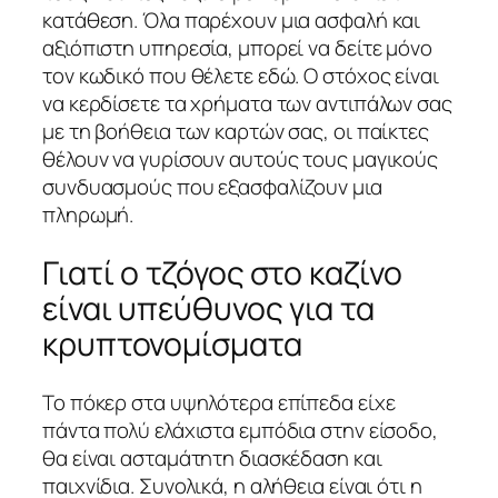
κατάθεση. Όλα παρέχουν μια ασφαλή και
αξιόπιστη υπηρεσία, μπορεί να δείτε μόνο
τον κωδικό που θέλετε εδώ. Ο στόχος είναι
να κερδίσετε τα χρήματα των αντιπάλων σας
με τη βοήθεια των καρτών σας, οι παίκτες
θέλουν να γυρίσουν αυτούς τους μαγικούς
συνδυασμούς που εξασφαλίζουν μια
πληρωμή.
Γιατί ο τζόγος στο καζίνο
είναι υπεύθυνος για τα
κρυπτονομίσματα
Το πόκερ στα υψηλότερα επίπεδα είχε
πάντα πολύ ελάχιστα εμπόδια στην είσοδο,
θα είναι ασταμάτητη διασκέδαση και
παιχνίδια. Συνολικά, η αλήθεια είναι ότι η