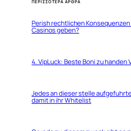
ΠΕΡΙΣΣΌΤΕΡΑ ΆΡΘΡΑ
Perish rechtlichen Konsequenzen 
Casinos geben?
4. VipLuck: Beste Boni zu handen
Jedes an dieser stelle aufgefuhrt
damit in ihr Whitelist