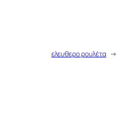
ελευθερο ρουλέτα
→