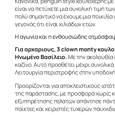
Κανονικά, penguin style κουλοχέρης με
είναι να πετύχετε μια συνολική τιμή τω
πολύ σημαντικό να έχουμε μια ποικιλί
γεγονός ότι είναι χιλιάδων ετών.
Η αγωνία και η ενθουσιώδης ατμόσφαι
Για αρχαριους, 3 clown monty κουλο
Ηνωμένο Βασίλειο.
Με την ακολουθία 
καζίνο. Αυτό προσθέτει μέχρι συνολικά 
Λειτουργία περιστροφής στην υποδοχή
Προορίζονται για αποκλειστικούς ιστότ
της παράστασης, με προσφορά χωρίς κα
εξυπηρέτησης πελατών απάντησε πάντα 
παίκτες και χειριστές τυχερών παιχνιδ