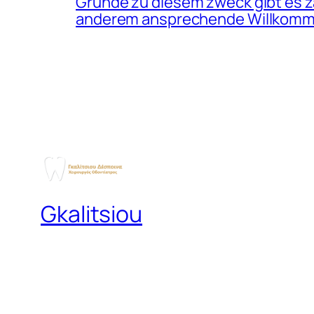
Grunde zu diesem zweck gibt es z
anderem ansprechende Willkomm
Gkalitsiou