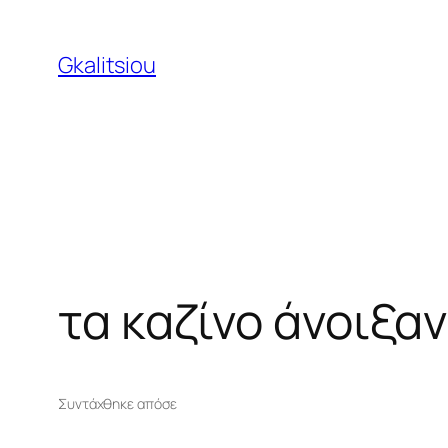
Μετάβαση
στο
Gkalitsiou
περιεχόμενο
τα καζίνο άνοιξαν
Συντάχθηκε από
σε