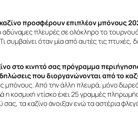
 καζίνο προσφέρουν επιπλέον μπόνους 20
ιο αδύναμες πλευρές σε ολόκληρο το τουρνουά
ι συμβαίνει όταν μία από αυτές τις πτυχές, 
ίνο στο κινητό σας πρόγραμμα περιήγησης 
κδηλώσεις που διοργανώνονται από το καζ
υς μπόνους. Από την άλλη πλευρά, μόνο δωρε
 η κοσμική ντίσκο έχει 25 γραμμές πληρωμής.
ύ σας, τα καζίνο άνοιξαν ενώ τα αστέρια φλεγ