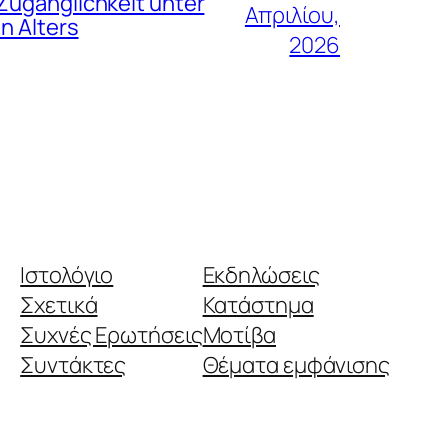
Zuganglichkeit unter
Απριλίου,
 Alters
2026
Ιστολόγιο
Εκδηλώσεις
Σχετικά
Κατάστημα
Συχνές Ερωτήσεις
Μοτίβα
Συντάκτες
Θέματα εμφάνισης