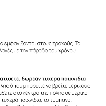
α εμφανίζονται στους τροχούς. Τα
λλαγές με την πάροδο του χρόνου.
ατίσετε, δωρεαν τυχερα παιχνιδια
λης όπου μπορείτε να βρείτε μερικούς
ξετε στο κέντρο της πόλης σε μερικά
τυχερά παιχνίδια, το τύμπανο.