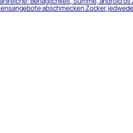
ahlreiche: Behaglichkeit, Summe, android os 
ensangebote abschmecken Zocker jedweden