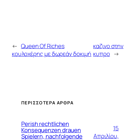
←
Queen Of Riches
καζινο στην
κουλοχέρης με δωρεάν δοκιμή
κυπρο
→
ΠΕΡΙΣΣΌΤΕΡΑ ΆΡΘΡΑ
Perish rechtlichen
15
Konsequenzen drauen
Απριλίου,
Spielern, nachfolgende