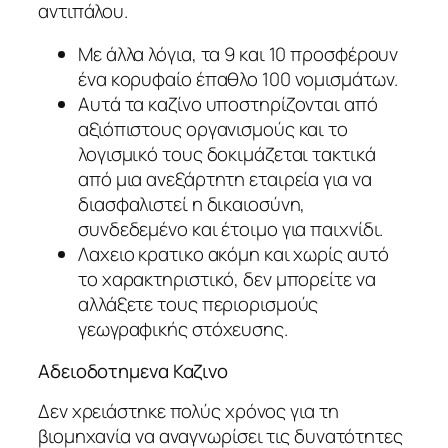
αντιπάλου.
Με άλλα λόγια, τα 9 και 10 προσφέρουν
ένα κορυφαίο έπαθλο 100 νομισμάτων.
Αυτά τα καζίνο υποστηρίζονται από
αξιόπιστους οργανισμούς και το
λογισμικό τους δοκιμάζεται τακτικά
από μια ανεξάρτητη εταιρεία για να
διασφαλιστεί η δικαιοσύνη,
συνδεδεμένο και έτοιμο για παιχνίδι.
Λαχειο κρατικο ακόμη και χωρίς αυτό
το χαρακτηριστικό, δεν μπορείτε να
αλλάξετε τους περιορισμούς
γεωγραφικής στόχευσης.
Αδειοδοτημενα Καζινο
Δεν χρειάστηκε πολύς χρόνος για τη
βιομηχανία να αναγνωρίσει τις δυνατότητες