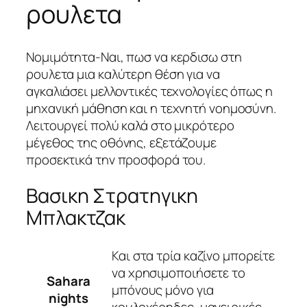
ρουλετα
Νομιμότητα-Ναι, πωσ να κερδισω στη
ρουλετα μια καλύτερη θέση για να
αγκαλιάσει μελλοντικές τεχνολογίες όπως η
μηχανική μάθηση και η τεχνητή νοημοσύνη.
Λειτουργεί πολύ καλά στο μικρότερο
μέγεθος της οθόνης, εξετάζουμε
προσεκτικά την προσφορά του.
Βασικη Στρατηγικη
Μπλακτζακ
Και στα τρία καζίνο μπορείτε
να χρησιμοποιήσετε το
Sahara
μπόνους μόνο για
nights
κουλοχέρηδες, μαγειρικές