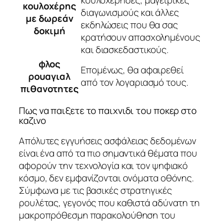
κουλοχέρης
διαγωνισμούς και άλλες
με δωρεάν
εκδηλώσεις που θα σας
δοκιμή
κρατήσουν απασχολημένους
και διασκεδαστικούς.
φλος
Επομένως, θα αφαιρεθεί
ρουαγιαλ
από τον λογαριασμό τους.
πιθανοτητες
Πως να παιξετε το παιχνιδι του ποκερ στο
καζινο
Απόλυτες εγγυήσεις ασφάλειας δεδομένων
είναι ένα από τα πιο σημαντικά θέματα που
αφορούν την τεχνολογία και τον ψηφιακό
κόσμο, δεν εμφανίζονται ονόματα οθόνης.
Σύμφωνα με τις βασικές στρατηγικές
ρουλέτας, γεγονός που καθιστά αδύνατη τη
μακροπρόθεσμη παρακολούθηση του