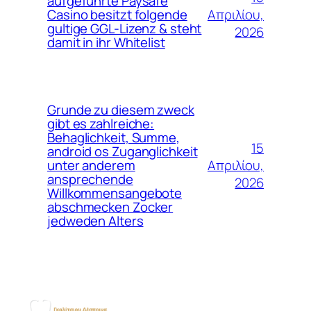
aufgefuhrte Paysafe
Απριλίου,
Casino besitzt folgende
gultige GGL-Lizenz & steht
2026
damit in ihr Whitelist
Grunde zu diesem zweck
gibt es zahlreiche:
Behaglichkeit, Summe,
15
android os Zuganglichkeit
Απριλίου,
unter anderem
ansprechende
2026
Willkommensangebote
abschmecken Zocker
jedweden Alters