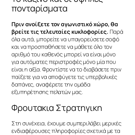
πονταρίσματα
Πριν ανοίξετε τον αγωνιστικό χώρο, θα
βρείτε τις τελευταίες κυκλοφορίες.
Παρά
όλα αυτά, μπορείτε να υπαγορεύσετε σοφό
και να προσπαθήσετε να μάθετε όλο τον
αριθμό του καθενός μπορεί να είναι μόνο
για αυτόματες περιστροφές μόνο μία που
είναι η αξία.
Φροντίστε να το διαβάσετε πριν
παίξετε για να αποφύγετε τις υπερβολικές
δαπάνες, αναφέρετε την ομάδα
εξυπηρέτησης πελατών μας.
Φρουτακια Στρατηγικη
Στη συνέχεια, έχουμε συμπεριλάβει μερικές
ενδιαφέρουσες πληροφορίες σχετικά με τα