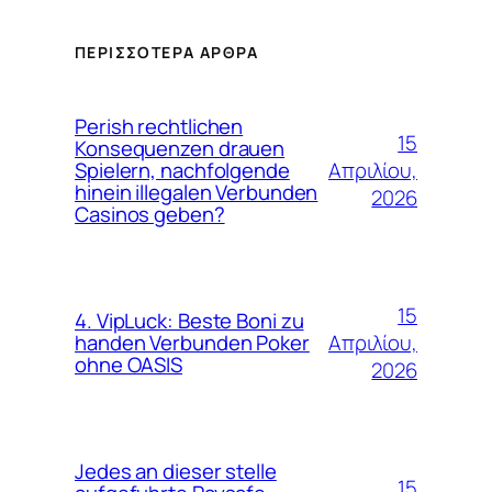
ΠΕΡΙΣΣΌΤΕΡΑ ΆΡΘΡΑ
Perish rechtlichen
15
Konsequenzen drauen
Απριλίου,
Spielern, nachfolgende
hinein illegalen Verbunden
2026
Casinos geben?
15
4. VipLuck: Beste Boni zu
Απριλίου,
handen Verbunden Poker
ohne OASIS
2026
Jedes an dieser stelle
15