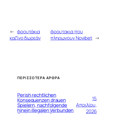
←
φρουτάκια
φρουτακια που
καζίνο δωρεάν
πληρωνουν Novibet
→
ΠΕΡΙΣΣΌΤΕΡΑ ΆΡΘΡΑ
Perish rechtlichen
15
Konsequenzen drauen
Απριλίου,
Spielern, nachfolgende
hinein illegalen Verbunden
2026