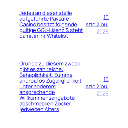
Jedes an dieser stelle
15
aufgefuhrte Paysafe
Απριλίου,
Casino besitzt folgende
gultige GGL-Lizenz & steht
2026
damit in ihr Whitelist
Grunde zu diesem zweck
gibt es zahlreiche:
Behaglichkeit, Summe,
15
android os Zuganglichkeit
Απριλίου,
unter anderem
ansprechende
2026
Willkommensangebote
abschmecken Zocker
jedweden Alters