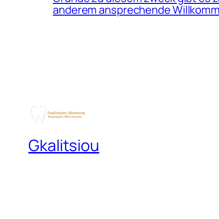
anderem ansprechende Willkomm
Gkalitsiou