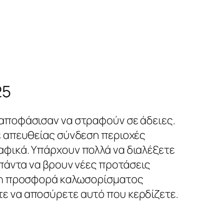
25
 αποφάσισαν να στραφούν σε άδειες.
σε απευθείας σύνδεση περιοχές
αφικά. Υπάρχουν πολλά να διαλέξετε
 πάντα να βρουν νέες προτάσεις
ς, η προσφορά καλωσορίσματος
τε να αποσύρετε αυτό που κερδίζετε.