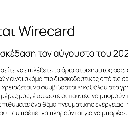
ται Wirecard
ιασκέδαση τον αύγουστο του 20
ρείτε να επιλέξετε το όριο στοιχήματος σας,
ών είναι ακόμα πιο διασκεδαστικές από τις 
ν χρειάζεται να συμβιβαστούν καθόλου στα γρ
ς μέρες μας, έτσι ώστε οι παίκτες να μπορούν
ή επιθυμείτε ένα θέμα πνευματικής ενέργεια
ού που πρέπει να πληρούνται για να μπορέσε