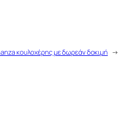
nanza κουλοχέρης με δωρεάν δοκιμή
→