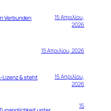
15 Απριλίου,
len Verbunden
2026
15 Απριλίου, 2026
15 Απριλίου,
L-Lizenz & steht
2026
15
Zuganglichkeit unter