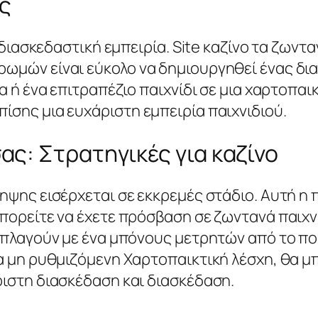
ις
α διασκεδαστική εμπειρία. Site καζίνο τα ζωντ
ωμών είναι εύκολο να δημιουργηθεί ένας δια
α ή ένα επιτραπέζιο παιχνίδι σε μια χαρτοπαι
ίσης μια ευχάριστη εμπειρία παιχνιδιού.
ας: Στρατηγικές για καζίνο
ηψης εισέρχεται σε εκκρεμές στάδιο. Αυτή η π
πορείτε να έχετε πρόσβαση σε ζωντανά παιχνί
κπλαγούν με ένα μπόνους μετρητών από το πο
α μη ρυθμιζόμενη Χαρτοπαικτική λέσχη, θα μπ
ριστη διασκέδαση και διασκέδαση.