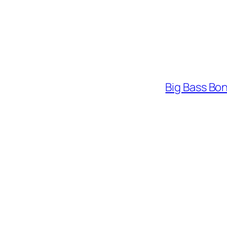
Big Bass Bo