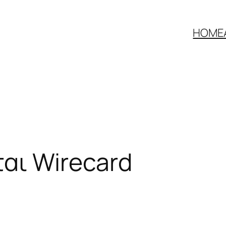
HOME
ται Wirecard