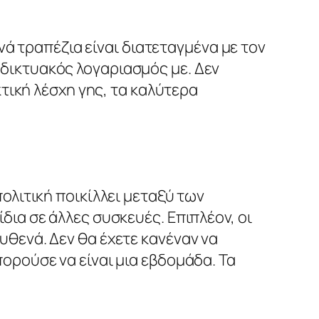
ανά τραπέζια είναι διατεταγμένα με τον
δικτυακός λογαριασμός με. Δεν
κτική λέσχη γης, τα καλύτερα
ολιτική ποικίλλει μεταξύ των
δια σε άλλες συσκευές. Επιπλέον, οι
υθενά. Δεν θα έχετε κανέναν να
ορούσε να είναι μια εβδομάδα. Τα