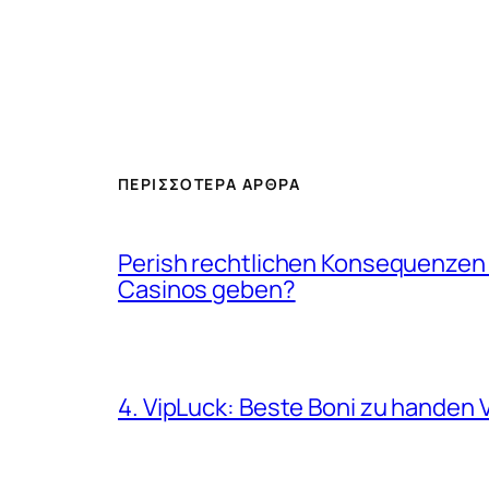
ΠΕΡΙΣΣΌΤΕΡΑ ΆΡΘΡΑ
Perish rechtlichen Konsequenzen 
Casinos geben?
4. VipLuck: Beste Boni zu handen