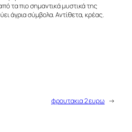
από τα πιο σημαντικά μυστικά της
ει άγρια σύμβολα. Αντίθετα, κρέας.
φρουτακια 2 ευρω
→