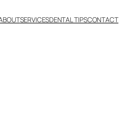
ABOUT
SERVICES
DENTAL TIPS
CONTACT