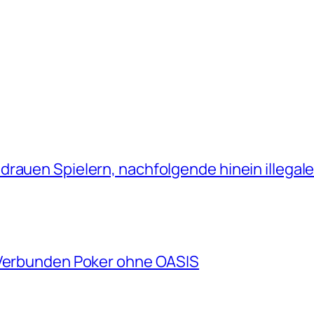
drauen Spielern, nachfolgende hinein illega
 Verbunden Poker ohne OASIS