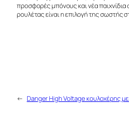
προσφορές μπόνους και νέα παιχνίδια σ
ρουλέτας είναι η επιλογή της σωστής σ
←
Danger High Voltage κουλοχέρης μ