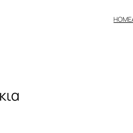
HOME
κια