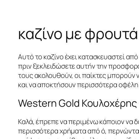
καζίνο με φρουτά
Αυτό το καζίνο έχει κατασκευαστεί από
πριν ξεκλειδώσετε αυτήν την προσφορά.
τους ακολουθούν, οι παίκτες μπορούν 
και να αποκτήσουν περισσότερα οφέλη 
Western Gold Κουλοχέρης
Καλά, έπρεπε να περιμένω κάποιον να δ
περισσότερα χρήματα από ό, περνώντας