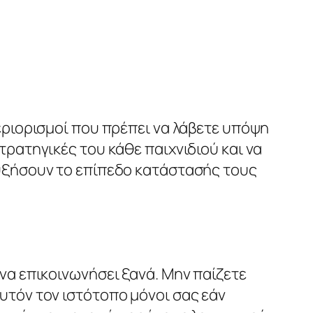
εριορισμοί που πρέπει να λάβετε υπόψη
τρατηγικές του κάθε παιχνιδιού και να
αυξήσουν το επίπεδο κατάστασής τους
να επικοινωνήσει ξανά. Μην παίζετε
υτόν τον ιστότοπο μόνοι σας εάν