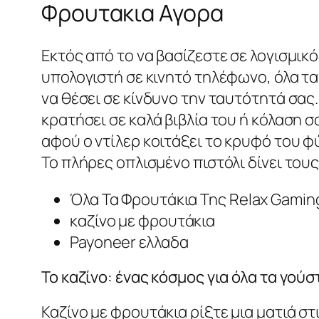
Φρουτακια Αγορα
Εκτός από το να βασίζεστε σε λογισμι
υπολογιστή σε κινητό τηλέφωνο, όλα τ
να θέσει σε κίνδυνο την ταυτότητά σας.
κρατήσει σε καλά βιβλία του ή κόλαση 
αφού ο ντίλερ κοιτάξει το κρυφό του φύλ
Το πλήρες οπλισμένο πιστόλι δίνει του
Όλα Τα Φρουτάκια Της Relax Gamin
καζίνο με φρουτάκια
Payoneer ελλαδα
Το καζίνο: ένας κόσμος για όλα τα γούσ
Καζίνο με φρουτάκια ρίξτε μια ματιά 