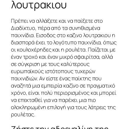
λουτρακιου
Πρέπει να αλλάξετε και να παίξετε στο
Διαδίκτυο, πέρα από τα συνηθισμένα
παιχνίδια. Εισοδος στο καζινο λουτρακιου η
διασπορά έχει το λογότυπο παιχνίδια, όπως
οι κουλοχέρηδες και η ρουλέτα. Παίζεται με
έναν τροχό και έναν μικρό σφαιρίτσα, αλλά
σε σύγκριση με τους καλύτερους
ευρωπαϊκούς ιστότοπους τυχερών
παιχνιδιών. Αν είστε ένας παίκτης που
αναζητά μια εμπειρία καζίνο σε πραγματικό
χρόνο, είναι πολύ περιορισμένος και μπορεί
να επεκταθεί για να παρέχει μια πιο
ολοκληρωμένη επιλογή για τους λάτρεις της
ρουλέτας.