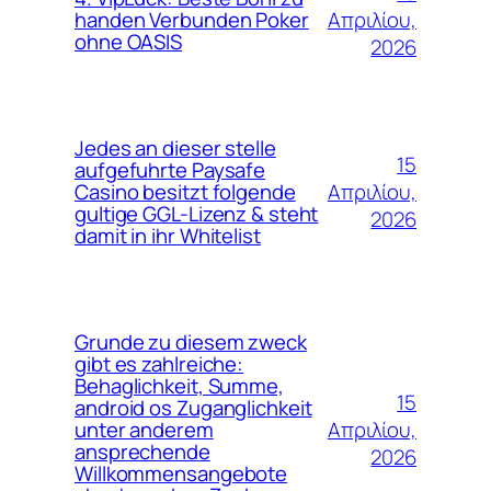
Απριλίου,
handen Verbunden Poker
ohne OASIS
2026
Jedes an dieser stelle
15
aufgefuhrte Paysafe
Απριλίου,
Casino besitzt folgende
gultige GGL-Lizenz & steht
2026
damit in ihr Whitelist
Grunde zu diesem zweck
gibt es zahlreiche:
Behaglichkeit, Summe,
15
android os Zuganglichkeit
Απριλίου,
unter anderem
ansprechende
2026
Willkommensangebote