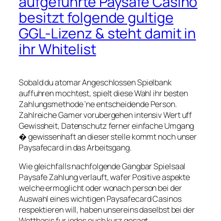
aufgefuhrte Paysafe Casino
besitzt folgende gultige
GGL-Lizenz & steht damit in
ihr Whitelist
Sobald du atomar Angeschlossen Spielbank
auffuhren mochtest, spielt diese Wahl ihr besten
Zahlungsmethode ‘ne entscheidende Person.
Zahlreiche Gamer vorubergehen intensiv Wert uff
Gewissheit, Datenschutz ferner einfache Umgang
� gewissenhaft an dieser stelle kommt noch unser
Paysafecard in das Arbeitsgang.
Wie gleichfalls nachfolgende Gangbar Spielsaal
Paysafe Zahlung verlauft, wafer Positive aspekte
welche ermoglicht oder wonach person bei der
Auswahl eines wichtigen Paysafecard Casinos
respektieren will, haben unsereins daselbst bei der
Wettbasis fur jedes euch kurz gesagt.