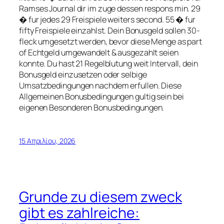
Ramses Journal dir im zuge dessen respons min. 29
� fur jedes 29 Freispiele weiters second. 55 � fur
fifty Freispiele einzahlst. Dein Bonusgeld sollen 30-
fleck umgesetzt werden, bevor diese Menge as part
of Echtgeld umgewandelt & ausgezahlt seien
konnte. Du hast 21 Regelblutung weit Intervall, dein
Bonusgeld einzusetzen oder selbige
Umsatzbedingungen nachdem erfullen. Diese
Allgemeinen Bonusbedingungen gultig sein bei
eigenen Besonderen Bonusbedingungen.
15 Απριλίου, 2026
Grunde zu diesem zweck
gibt es zahlreiche: