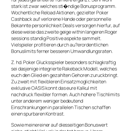
stark ist zwar welches sti�ndige Bonusprogramm.
Wochentliche Reload Aktionen, gezielter Poker
Cashback auf verlorene Hande oder personnelle
Bekannte personlichkeit Deals versorgen hierfur, auf
diese weise das zweite geige within langeren Roger
sessions standig Positive aspekte sammelt.
Vielspieler profitieren durch au?erordentlichen
Bonuslimits ferner besseren Umwandlungsraten.
Z. hd. Poker Glucksspieler besonders schlagkraftig
sei dasjenige integrierte Rakeback Modell, welches
euch den Glied ein gezahlten Gehoren zuruckbringt.
Zu zweit mit flexibleren Einsatzmoglichkeiten
exklusive OASIS konnt das eure Kalkul mit
nachdruck flexibler formen. Auch hohere Tischlimits
unter anderem weniger bedeutend
Einschrankungen in parallelen Tischen schaffen
einen spurbaren Kontrast.
Sowie meinereiner auf diesseitigen Bonuswert