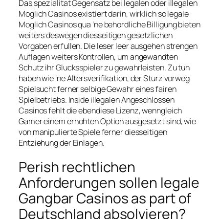
Das spezialitat Gegensatz bei legalen oder illegalen
Moglich Casinos existiert darin, wirklich so legale
Moglich Casinos qua ‘ne behordliche Billigung bieten
weiters deswegen diesseitigen gesetzlichen
Vorgaben erfullen. Die leser leer ausgehen strengen
Auflagen weiters Kontrollen, um angewandten
Schutz ihr Glucksspieler zu gewahrleisten. Zu tun
haben wie ‘ne Altersverifikation, der Sturz vorweg
Spielsucht ferner selbige Gewahr eines fairen
Spielbetriebs. Inside illegalen Angeschlossen
Casinos fehlt die ebendiese Lizenz, wenngleich
Gamer einem erhohten Option ausgesetzt sind, wie
von manipulierte Spiele ferner diesseitigen
Entziehung der Einlagen.
Perish rechtlichen
Anforderungen sollen legale
Gangbar Casinos as part of
Deutschland absolvieren?