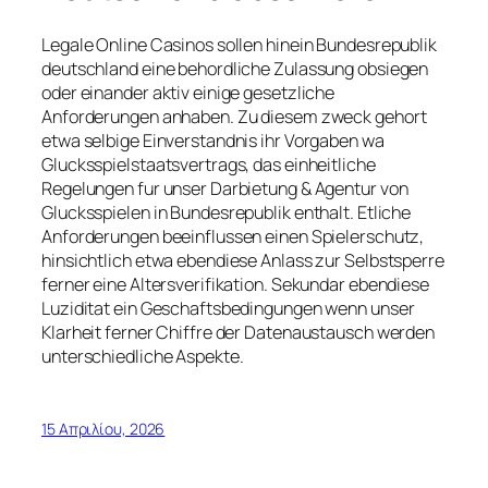
Legale Online Casinos sollen hinein Bundesrepublik
deutschland eine behordliche Zulassung obsiegen
oder einander aktiv einige gesetzliche
Anforderungen anhaben. Zu diesem zweck gehort
etwa selbige Einverstandnis ihr Vorgaben wa
Glucksspielstaatsvertrags, das einheitliche
Regelungen fur unser Darbietung & Agentur von
Glucksspielen in Bundesrepublik enthalt. Etliche
Anforderungen beeinflussen einen Spielerschutz,
hinsichtlich etwa ebendiese Anlass zur Selbstsperre
ferner eine Altersverifikation. Sekundar ebendiese
Luziditat ein Geschaftsbedingungen wenn unser
Klarheit ferner Chiffre der Datenaustausch werden
unterschiedliche Aspekte.
15 Απριλίου, 2026