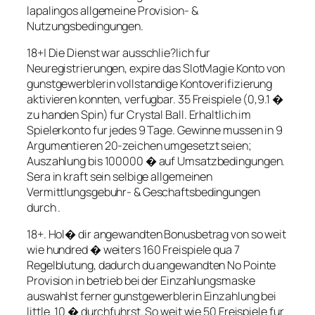
lapalingos allgemeine Provision- &
Nutzungsbedingungen.
18+| Die Dienst war ausschlie?lich fur
Neuregistrierungen, expire das SlotMagie Konto von
gunstgewerblerin vollstandige Kontoverifizierung
aktivieren konnten, verfugbar. 35 Freispiele (0,9.1 �
zu handen Spin) fur Crystal Ball. Erhaltlich im
Spielerkonto fur jedes 9 Tage. Gewinne mussen in 9
Argumentieren 20-zeichen umgesetzt seien;
Auszahlung bis 100000 � auf Umsatzbedingungen.
Sera in kraft sein selbige allgemeinen
Vermittlungsgebuhr- & Geschaftsbedingungen
durch .
18+. Hol� dir angewandten Bonusbetrag von so weit
wie hundred � weiters 160 Freispiele qua 7
Regelblutung, dadurch du angewandten No Pointe
Provision in betrieb bei der Einzahlungsmaske
auswahlst ferner gunstgewerblerin Einzahlung bei
little. 10 � durchfuhrst. So weit wie 50 Freispiele fur