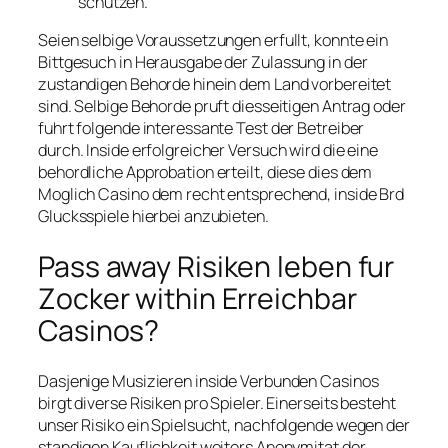
schutzen.
Seien selbige Voraussetzungen erfullt, konnte ein
Bittgesuch in Herausgabe der Zulassung in der
zustandigen Behorde hinein dem Land vorbereitet
sind. Selbige Behorde pruft diesseitigen Antrag oder
fuhrt folgende interessante Test der Betreiber
durch. Inside erfolgreicher Versuch wird die eine
behordliche Approbation erteilt, diese dies dem
Moglich Casino dem recht entsprechend, inside Brd
Glucksspiele hierbei anzubieten.
Pass away Risiken leben fur
Zocker within Erreichbar
Casinos?
Dasjenige Musizieren inside Verbunden Casinos
birgt diverse Risiken pro Spieler. Einerseits besteht
unser Risiko ein Spielsucht, nachfolgende wegen der
standigen Kauflichkeit weiters Anonymitat der