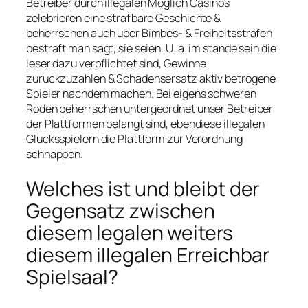
Betreiber durch illegalen Moglich Casinos
zelebrieren eine strafbare Geschichte &
beherrschen auch uber Bimbes- & Freiheitsstrafen
bestraft man sagt, sie seien. U. a. im stande sein die
leser dazu verpflichtet sind, Gewinne
zuruckzuzahlen & Schadensersatz aktiv betrogene
Spieler nachdem machen. Bei eigens schweren
Roden beherrschen untergeordnet unser Betreiber
der Plattformen belangt sind, ebendiese illegalen
Glucksspielern die Plattform zur Verordnung
schnappen.
Welches ist und bleibt der
Gegensatz zwischen
diesem legalen weiters
diesem illegalen Erreichbar
Spielsaal?