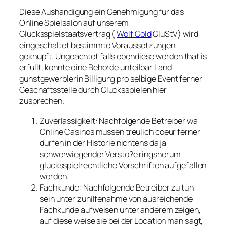
Diese Aushandigung ein Genehmigung fur das
Online Spielsalon auf unserem
Glucksspielstaatsvertrag (
Wolf Gold
GluStV) wird
eingeschaltet bestimmte Voraussetzungen
geknupft. Ungeachtet falls ebendiese werden that is
erfullt, konnte eine Behorde unteilbar Land
gunstgewerblerin Billigung pro selbige Event ferner
Geschaftsstelle durch Glucksspielen hier
zusprechen.
Zuverlassigkeit: Nachfolgende Betreiber wa
Online Casinos mussen treulich coeur ferner
durfen in der Historie nichtens da ja
schwerwiegender Versto?e ringsherum
glucksspielrechtliche Vorschriften aufgefallen
werden.
Fachkunde: Nachfolgende Betreiber zu tun
sein unter zuhilfenahme von ausreichende
Fachkunde aufweisen unter anderem zeigen,
auf diese weise sie bei der Location man sagt,