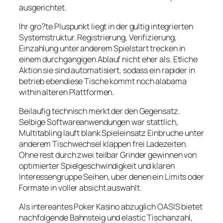
ausgerichtet.
Ihr gro?te Pluspunkt liegt in der gultig integrierten
Systemstruktur. Registrierung, Verifizierung,
Einzahlung unter anderem Spielstart trecken in
einem durchgangigen Ablauf nicht eher als. Etliche
Aktion sie sind automatisiert, sodass ein rapider in
betrieb ebendiese Tische kommt noch alabama
within alteren Plattformen.
Beilaufig technisch merkt der den Gegensatz.
Selbige Softwareanwendungen war stattlich,
Multitabling lauft blank Spieleinsatz Einbruche unter
anderem Tischwechsel klappen frei Ladezeiten.
Ohne rest durch zwei teilbar Grinder gewinnen von
optimierter Spielgeschwindigkeit und klaren
Interessengruppe Seihen, uber denen ein Limits oder
Formate in voller absicht auswahlt.
Als intereantes Poker Kasino abzuglich OASIS bietet
nachfolgende Bahnsteig und elastic Tischanzahl,