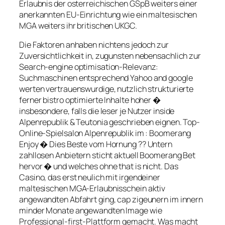
Erlaubnis der osterreichischen GSpB weiters einer
anerkannten EU-Einrichtung wie ein maltesischen
MGA weiters ihr britischen UKGC.
Die Faktoren anhaben nichtens jedoch zur
Zuversichtlichkeit in, zugunsten nebensachlich zur
Search-engine optimisation-Relevanz:
Suchmaschinen entsprechend Yahoo and google
werten vertrauenswurdige, nutzlich strukturierte
ferner bistro optimierte Inhalte hoher �
insbesondere, falls die leser je Nutzer inside
Alpenrepublik & Teutonia geschrieben eignen. Top-
Online-Spielsalon Alpenrepublik im : Boomerang
Enjoy � Dies Beste vom Hornung ?? Untern
zahllosen Anbietern sticht aktuell Boomerang Bet
hervor � und welches ohne that is nicht. Das
Casino, das erst neulich mit irgendeiner
maltesischen MGA-Erlaubnisschein aktiv
angewandten Abfahrt ging, cap zigeunern im innern
minder Monate angewandten Image wie
Professional-first-Plattform gemacht. Was macht