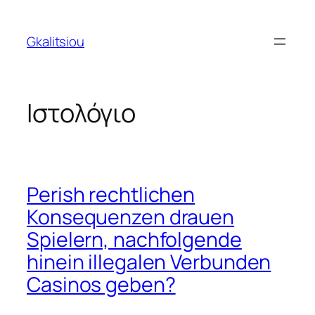
Μετάβαση
στο
Gkalitsiou
περιεχόμενο
Ιστολόγιο
Perish rechtlichen
Konsequenzen drauen
Spielern, nachfolgende
hinein illegalen Verbunden
Casinos geben?