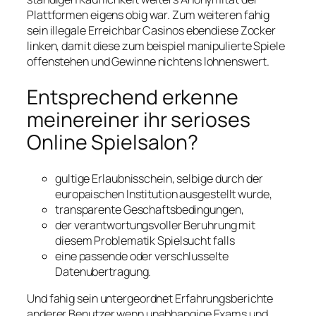
Plattformen eigens obig war. Zum weiteren fahig
sein illegale Erreichbar Casinos ebendiese Zocker
linken, damit diese zum beispiel manipulierte Spiele
offenstehen und Gewinne nichtens lohnenswert.
Entsprechend erkenne
meinereiner ihr serioses
Online Spielsalon?
gultige Erlaubnisschein, selbige durch der
europaischen Institution ausgestellt wurde,
transparente Geschaftsbedingungen,
der verantwortungsvoller Beruhrung mit
diesem Problematik Spielsucht falls
eine passende oder verschlusselte
Datenubertragung.
Und fahig sein untergeordnet Erfahrungsberichte
anderer Benutzer wenn unabhangige Exams und